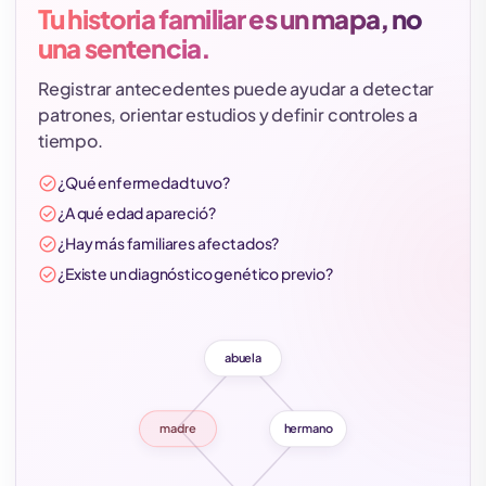
Tu historia familiar es un mapa, no
una sentencia.
Registrar antecedentes puede ayudar a detectar
patrones, orientar estudios y definir controles a
tiempo.
check_circle
¿Qué enfermedad tuvo?
check_circle
¿A qué edad apareció?
check_circle
¿Hay más familiares afectados?
check_circle
¿Existe un diagnóstico genético previo?
abuela
madre
hermano