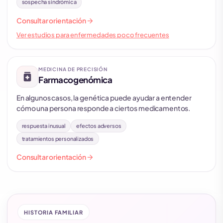
sospecha sindrómica
arrow_forward
Consultar orientación
Ver estudios para enfermedades poco frecuentes
MEDICINA DE PRECISIÓN
medication
Farmacogenómica
En algunos casos, la genética puede ayudar a entender
cómo una persona responde a ciertos medicamentos.
respuesta inusual
efectos adversos
tratamientos personalizados
arrow_forward
Consultar orientación
HISTORIA FAMILIAR