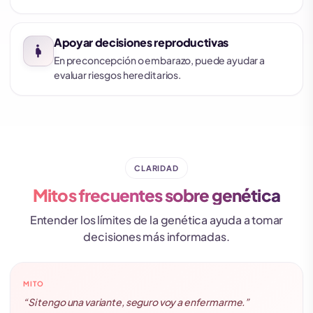
Apoyar decisiones reproductivas
pregnancy
En preconcepción o embarazo, puede ayudar a
evaluar riesgos hereditarios.
CLARIDAD
Mitos frecuentes sobre genética
Entender los límites de la genética ayuda a tomar
decisiones más informadas.
MITO
“Si tengo una variante, seguro voy a enfermarme.”