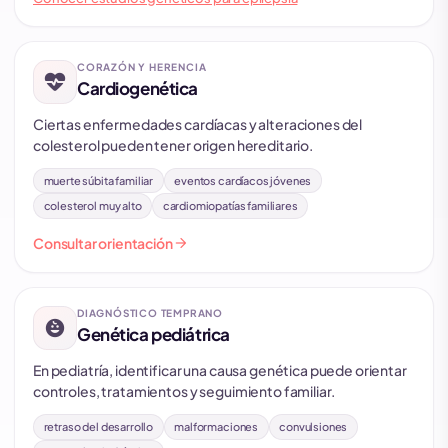
CORAZÓN Y HERENCIA
cardiology
Cardiogenética
Ciertas enfermedades cardíacas y alteraciones del
colesterol pueden tener origen hereditario.
muerte súbita familiar
eventos cardíacos jóvenes
colesterol muy alto
cardiomiopatías familiares
arrow_forward
Consultar orientación
DIAGNÓSTICO TEMPRANO
child_care
Genética pediátrica
En pediatría, identificar una causa genética puede orientar
controles, tratamientos y seguimiento familiar.
retraso del desarrollo
malformaciones
convulsiones