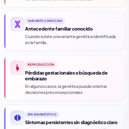
VARIANTE CONOCIDA
genetics
Antecedente familiar conocido
Cuando existe una variante genética identificada
en la familia.
REPRODUCCIÓN
pregnancy
Pérdidas gestacionales o búsqueda de
embarazo
En algunos casos, la genética puede orientar
decisiones preconcepcionales.
SIN DIAGNÓSTICO
neurology
Síntomas persistentes sin diagnóstico claro