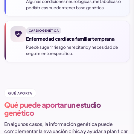
Algunas condiciones neurológicas, metabólicas o
pediátricas pueden tener base genética.
CARDIOGENÉTICA
ecg_heart
Enfermedad cardíaca familiar temprana
Puede sugerir riesgo hereditario y necesidad de
seguimiento específico.
QUÉ APORTA
Qué puede aportar un estudio
genético
En algunos casos, la información genética puede
complementar la evaluación clínica y ayudar a planificar