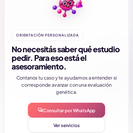
ORIENTACIÓN PERSONALIZADA
No necesitás saber qué estudio
pedir. Para eso está el
asesoramiento.
Contanos tu caso y te ayudamos a entender si
corresponde avanzar con una evaluación
genética.
forum
Consultar por WhatsApp
Ver servicios