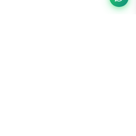
Navegación
Inicio
Estudios genéticos
Servicios
Centro de diagnóstico genético
Concientización
y molecular.
Nosotros
Contacto
Confidencialidad
Calidad
Seguinos
Atención personalizada
Instagram
Contacto
Godoy Cruz, Mendoza, Argentina
Facebook
LinkedIn
Contactar
© 2026 HEMA - Diagnóstico Genético y Molecular. Todos los derechos