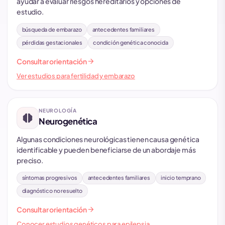
ayudar a evaluar riesgos hereditarios y opciones de
estudio.
búsqueda de embarazo
antecedentes familiares
pérdidas gestacionales
condición genética conocida
arrow_forward
Consultar orientación
Ver estudios para fertilidad y embarazo
NEUROLOGÍA
neurology
Neurogenética
Algunas condiciones neurológicas tienen causa genética
identificable y pueden beneficiarse de un abordaje más
preciso.
síntomas progresivos
antecedentes familiares
inicio temprano
diagnóstico no resuelto
arrow_forward
Consultar orientación
Conocer estudios genéticos para epilepsia