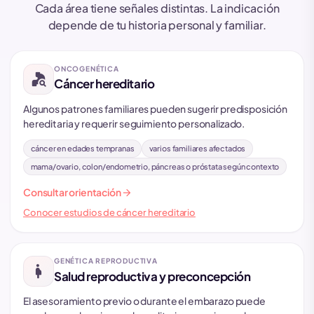
Cada área tiene señales distintas. La indicación
depende de tu historia personal y familiar.
ONCOGENÉTICA
oncology
Cáncer hereditario
Algunos patrones familiares pueden sugerir predisposición
hereditaria y requerir seguimiento personalizado.
cáncer en edades tempranas
varios familiares afectados
mama/ovario, colon/endometrio, páncreas o próstata según contexto
arrow_forward
Consultar orientación
Conocer estudios de cáncer hereditario
GENÉTICA REPRODUCTIVA
pregnancy
Salud reproductiva y preconcepción
El asesoramiento previo o durante el embarazo puede