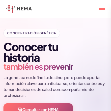
CONCIENTIZACIÓN GENÉTICA
Conocer tu
historia
también es prevenir
La genética no define tu destino, pero puede aportar
información clave para anticiparse, orientar controles y
tomar decisiones de salud con acompañamiento
profesional.
forum
Consultar con HEMA