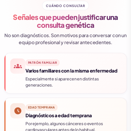
CUÁNDO CONSULTAR
Señales que pueden justificar una
consulta genética
No son diagnósticos. Son motivos para conversar con un
equipo profesional y revisar antecedentes.
PATRÓN FAMILIAR
groups
Varios familiares con la misma enfermedad
Especialmente si aparecen en distintas
generaciones.
EDAD TEMPRANA
schedule
Diagnósticos a edad temprana
Por ejemplo, algunos cánceres o eventos
cardiovasculares antes de lo habitual.