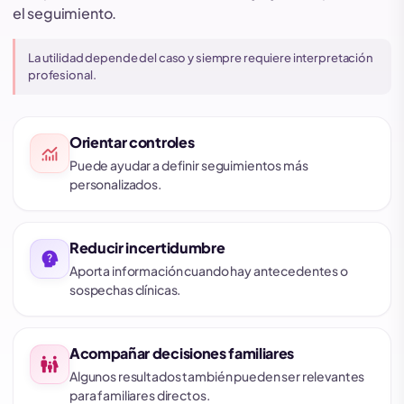
el seguimiento.
La utilidad depende del caso y siempre requiere interpretación
profesional.
Orientar controles
monitoring
Puede ayudar a definir seguimientos más
personalizados.
Reducir incertidumbre
psychology_alt
Aporta información cuando hay antecedentes o
sospechas clínicas.
Acompañar decisiones familiares
family_restroom
Algunos resultados también pueden ser relevantes
para familiares directos.